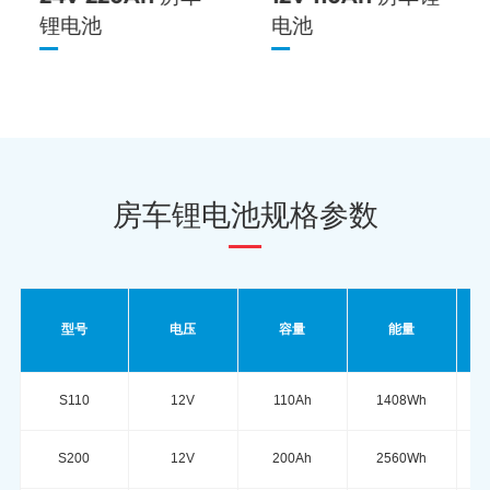
锂电池
电池
房车锂电池规格参数
长
型号
电压
容量
能量
27
S110
12V
110Ah
1408Wh
37
S200
12V
200Ah
2560Wh