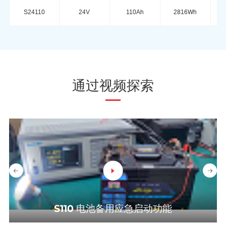
37
S24110
24V
110Ah
2816Wh
通过视频探索
S110 电池备用应急启动功能