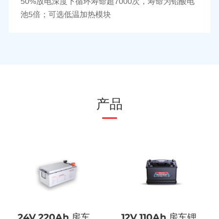
50%放电深度下循环寿命超7000次，寿命为铅酸电
池5倍；可选低温加热模块
产品
24V 220Ah 房车
12V 110Ah 房车锂