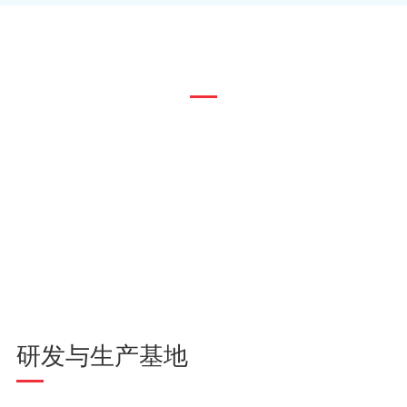
发展历程
2010年
2011年
推出可耐 55℃高温、使用寿
为澳大利亚医疗器械
命 4 年的应急照明专用电
能电池。
池。
研发与生产基地